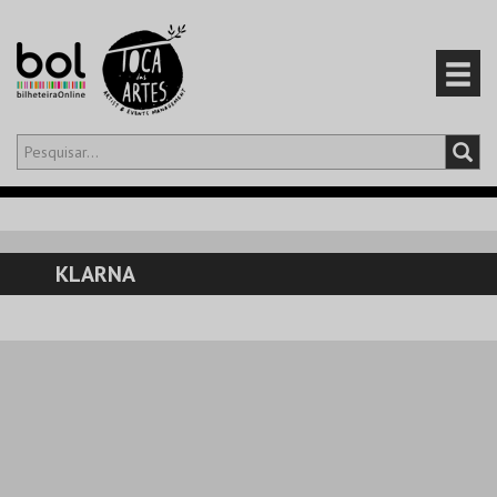
Olá,
iniciar sessão
PT
0
CARRINHO
KLARNA
EVENTOS
CARTÕES
PRODUTOS