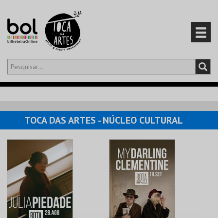
Olá,
iniciar sessão
PT
0
CARRINHO
TOCA DAS ARTES - NÚCLEO CULTURAL
EVENTOS
CARTÕES
PRODUTOS