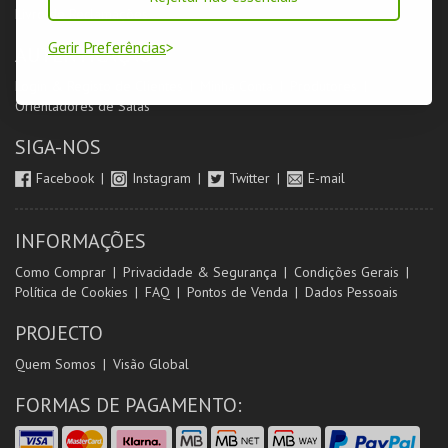
Livro de Reclamações
Gerir Preferências
AUTENTICAÇÃO
Login & Registo de Clientes
Minha Conta
Produtores
Orientadores de Salas
SIGA-NOS
Facebook
Instagram
Twitter
E-mail
INFORMAÇÕES
Como Comprar
Privacidade & Segurança
Condições Gerais
Política de Cookies
FAQ
Pontos de Venda
Dados Pessoais
PROJECTO
Quem Somos
Visão Global
FORMAS DE PAGAMENTO: