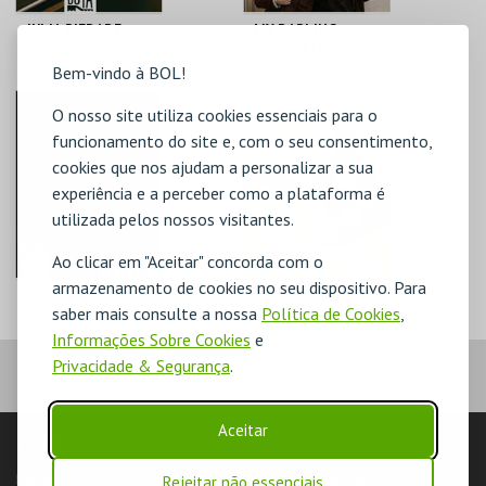
JULIA PIEDADE
MY DARLING
CLEMENTINE
Bem-vindo à BOL!
BOTA
BOTA
O nosso site utiliza cookies essenciais para o
funcionamento do site e, com o seu consentimento,
cookies que nos ajudam a personalizar a sua
MAIS INFO
MAIS INFO
experiência e a perceber como a plataforma é
COMPRAR
COMPRAR
utilizada pelos nossos visitantes.
Ao clicar em "Aceitar" concorda com o
armazenamento de cookies no seu dispositivo. Para
MIKE VIOLA
FRANCISCO SALES
saber mais consulte a nossa
Política de Cookies
,
Informações Sobre Cookies
e
Privacidade & Segurança
.
BOTA
BOTA
Aceitar
MAIS INFO
MAIS INFO
LOJA
Pesquisar
Carrinho de compras
Eventos
Cartões
Produtos
COMPRAR
COMPRAR
Rejeitar não essenciais