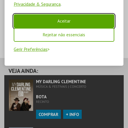
Privacidade & Segurança
.
Aceitar
Rejeitar não essenciais
Gerir Preferências
VEJA AINDA:
MY DARLING CLEMENTINE
MÚSICA & FESTIVAIS | CONCERTO
BOTA
RECINTO
COMPRAR
+ INFO