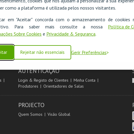
nsentimento, cookies que nos ajudam a personalizar a sua experiên
er como a plataforma é utilizada pelos nossos visitantes.
icar em "Aceitar" concorda com o armazenamento de cookies 
ositivo. Para saber mais consulte a nossa
Política de 
ações Sobre Cookies
e
Privacidade & Segurança
.
itar
Rejeitar não essenciais
Gerir Preferências
AUTENTICAÇÃO
s
Login & Registo de Clientes
Minha Conta
Produtores
Orientadores de Salas
PROJECTO
Quem Somos
Visão Global