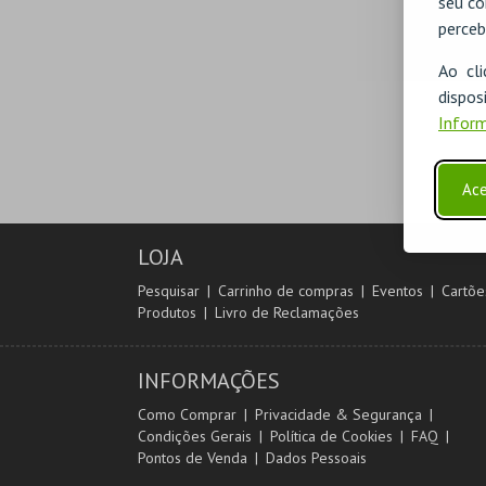
seu co
perceb
Ao cl
disp
Inform
Ace
LOJA
Pesquisar
Carrinho de compras
Eventos
Cartõe
Produtos
Livro de Reclamações
INFORMAÇÕES
Como Comprar
Privacidade & Segurança
Condições Gerais
Política de Cookies
FAQ
Pontos de Venda
Dados Pessoais