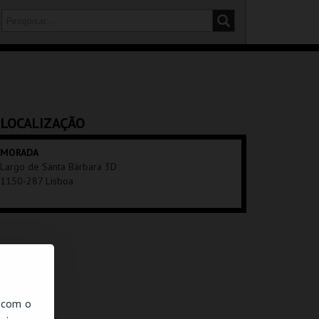
DISTRITO
SALA
LOCALIZAÇÃO
MORADA
Largo de Santa Bárbara 3D
1150-287 Lisboa
, com o