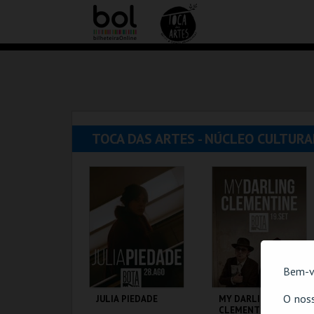
TOCA DAS ARTES - NÚCLEO CULTURA
Bem-v
O noss
JULIA PIEDADE
MY DARLING
CLEMENTINE